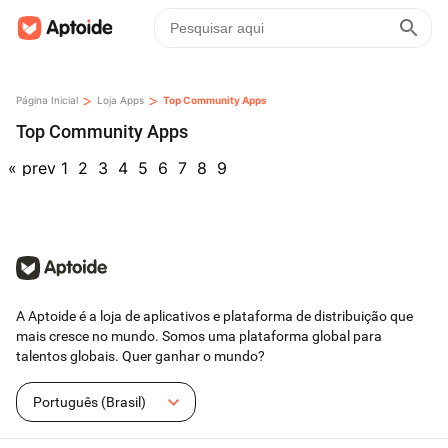
>
>
Página Inicial
Loja Apps
Top Community Apps
Top Community Apps
«
prev
1
2
3
4
5
6
7
8
9
A Aptoide é a loja de aplicativos e plataforma de distribuição que
mais cresce no mundo. Somos uma plataforma global para
talentos globais. Quer ganhar o mundo?
Português (Brasil)