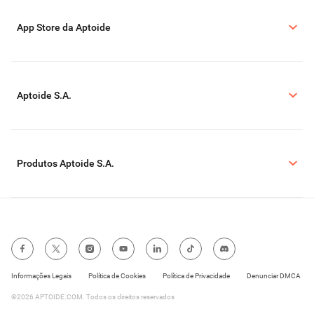
App Store da Aptoide
Aptoide S.A.
Produtos Aptoide S.A.
Informações Legais
Política de Cookies
Política de Privacidade
Denunciar DMCA
©2026 APTOIDE.COM. Todos os direitos reservados