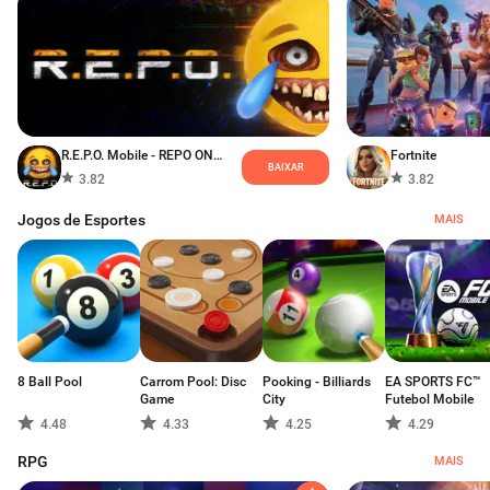
R.E.P.O. Mobile - REPO ONLINE
Fortnite
BAIXAR
3.82
3.82
Jogos de Esportes
MAIS
8 Ball Pool
Carrom Pool: Disc
Pooking - Billiards
EA SPORTS FC™
Game
City
Futebol Mobile
4.48
4.33
4.25
4.29
RPG
MAIS