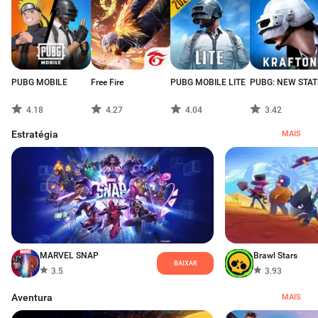
PUBG MOBILE
Free Fire
PUBG MOBILE LITE
PUBG: NEW STAT
4.18
4.27
4.04
3.42
Estratégia
MAIS
MARVEL SNAP
Brawl Stars
BAIXAR
3.5
3.93
Aventura
MAIS