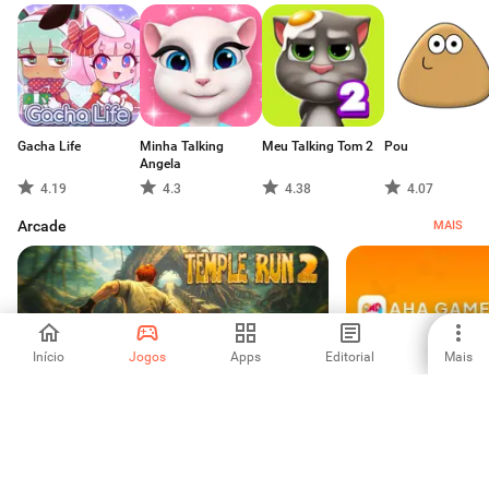
Gacha Life
Minha Talking
Meu Talking Tom 2
Pou
Angela
4.19
4.3
4.38
4.07
Arcade
MAIS
Início
Jogos
Apps
Editorial
Mais
Temple Run 2
BAIXAR
4.45
4.64
Simulação
MAIS