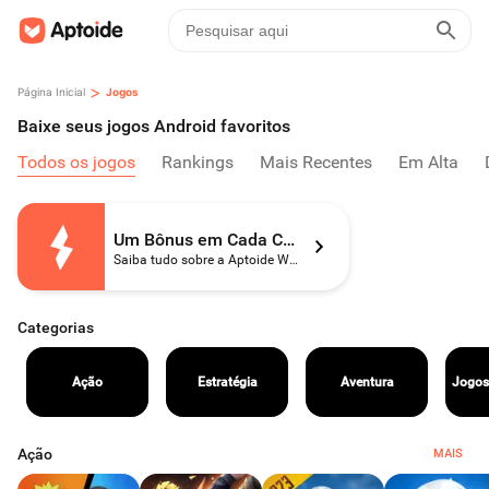
>
Página Inicial
Jogos
Baixe seus jogos Android favoritos
Todos os jogos
Rankings
Mais Recentes
Em Alta
Um Bônus em Cada Compra
Saiba tudo sobre a Aptoide Wallet
Categorias
Ação
Estratégia
Aventura
Jogos
Ação
MAIS