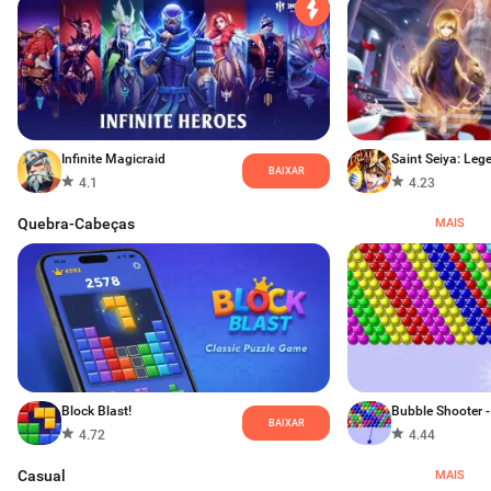
Infinite Magicraid
BAIXAR
4.1
4.23
Quebra-Cabeças
MAIS
Block Blast!
BAIXAR
4.72
4.44
Casual
MAIS