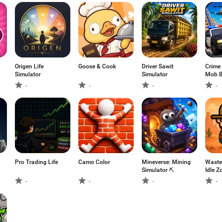
Origen Life
Goose & Cook
Driver Sawit
Crime
Simulator
Simulator
Mob B
-
-
-
-
Pro Trading Life
Camo Color
Mineverse: Mining
Waste
Simulator ⛏️
Idle Z
-
-
-
-