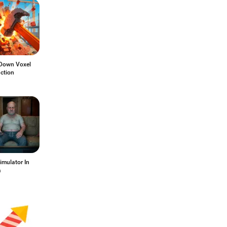
Down Voxel
ction
imulator In
a