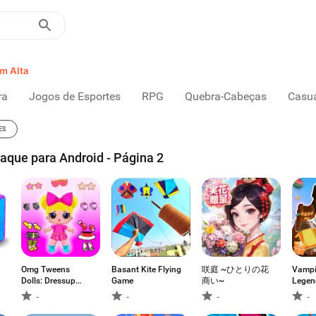
m Alta
ra
Jogos de Esportes
RPG
Quebra-Cabeças
Casu
ES
que para Android - Página 2
Omg Tweens
Basant Kite Flying
咲庭 ~ひとりの花
Vampi
Dolls: Dressup
Game
商い~
Legen
Game
-
-
-
-