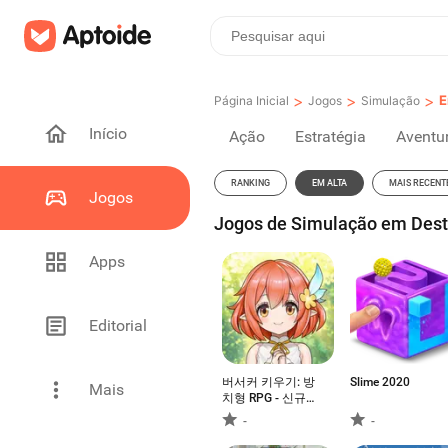
>
>
>
E
Página Inicial
Jogos
Simulação
Início
Ação
Estratégia
Aventu
RANKING
EM ALTA
MAIS RECENT
Jogos
Jogos de Simulação em Desta
Apps
Editorial
버서커 키우기: 방
Slime 2020
Mais
치형 RPG - 신규서
버 오픈
-
-