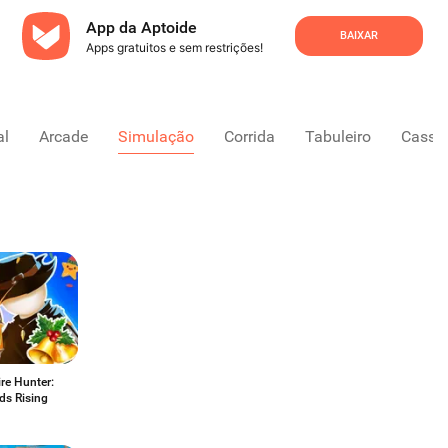
App da Aptoide
BAIXAR
Apps gratuitos e sem restrições!
al
Arcade
Simulação
Corrida
Tabuleiro
Cassi
re Hunter:
ds Rising