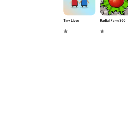
Tiny Lives
Radial Farm 360
-
-
A Aptoide é a loja de aplicat
mais cresce no mundo. Somo
talentos globais. Quer ganh
Português (Brasil)