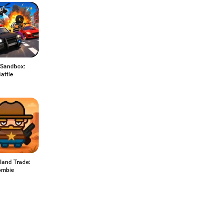
 Sandbox:
attle
land Trade:
ombie