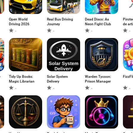
Open World
Real Bus Driving
Dead Disco: As
Pirote
Driving 2026
Journey
Neon Fight Club
de arti
-
-
-
-
e
Tidy Up Books:
Solar System
Warden Tycoon:
FizzFl
Magic Librarian
Delivery
Prison Manager
-
-
-
-