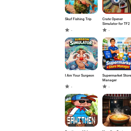
Skuf Fishing Trip
Crate Opener
Simulator for TF2
-
-
I Am Your Surgeon
Supermarket Stor
Manager
-
-