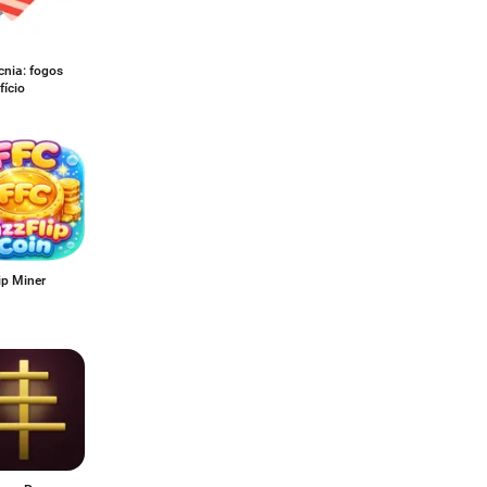
cnia: fogos
fício
ip Miner