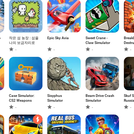
o
작은 섬 농장 : 섬을
Epic Sky Avia
Sweet Crane -
Break
나의 보금자리로
Claw Simulator
Destru
-
-
-
-
Case Simulator:
Sisyphus
Beam Drive Crash
Skuf S
CS2 Weapons
Simulator
Simulator
Russi
-
-
-
-