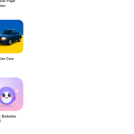
ave: Pope
ator
nian Cars
: Bichinho
l