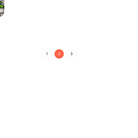
1
2
3
ivos e plataforma de distribuição que
App Store da Aptoide
s uma plataforma global para
ar o mundo?
FAQs
Suporte
Contate-nos