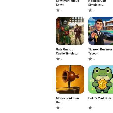
Sawitmen: Hidup
Noodles Cart
Sawit!
Simulator
Anomaly
-
-
Gate Guard :
TicareX: Business
Castle Simulator
Tycoon
-
-
Monochord: Dan
Poko's Mint Gade
Bau
-
-