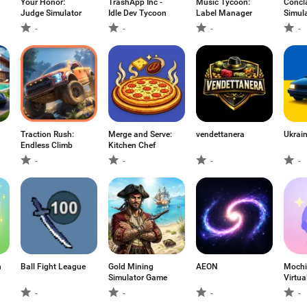
Your Honor:
TrashApp Inc -
Music Tycoon:
Concl
Judge Simulator
Idle Dev Tycoon
Label Manager
Simul
-
-
-
-
Traction Rush:
Merge and Serve:
vendettanera
Ukrai
Endless Climb
Kitchen Chef
-
-
-
-
n
Ball Fight League
Gold Mining
AEON
Mochi
Simulator Game
Virtua
-
-
-
-