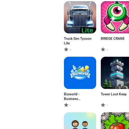
Truck Sim Tycoon
BRIDGE CRANE
Lite
-
-
Bizworld -
Tower Loot Keep
Business
Simulator
-
-