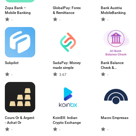
Zopa Bank –
GlobalPay: Forex
Bank Austria
Mobile Banking
& Remittance
MobileBanking
-
-
-
Subpilot
SadaPay: Money
Bank Balance
made simple
Check &
Passbook
-
3.67
-
Cours Or & Argent
KoinBX: Indian
Macro Empresas
- Achat Or
Crypto Exchange
-
-
-