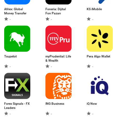
Afriex: Global
Foneria: Dijital
KS iMobile
Money Transfer
Fon Pazarı
-
-
-
Tsupetot
myPrudential: Life
Pera Algo Wallet
& Wealth
-
-
-
Forex Signals - FX
ING Business
iQ Now
Leaders
-
-
-