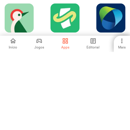
Taptap Send:
確定申告ならタッ
African Bank
envie dinheiro
クスナップ 青色申
告・白色申告
Início
Jogos
Apps
Editorial
Mais
4
-
1
Revolut X: Bitcoin
Life Credit Union
Online Gold Loan :
e cripto
Rupeek
-
-
-