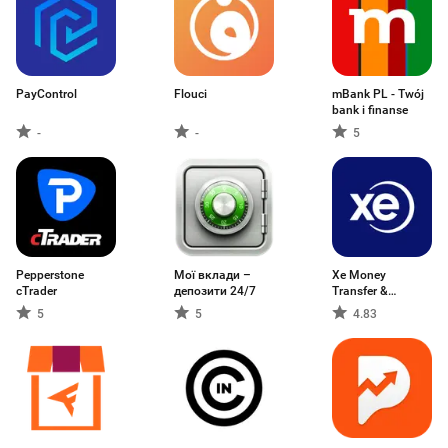
PayControl
Flouci
mBank PL - Twój
bank i finanse
-
-
5
Pepperstone
Мої вклади –
Xe Money
cTrader
депозити 24/7
Transfer &
Currency
5
5
4.83