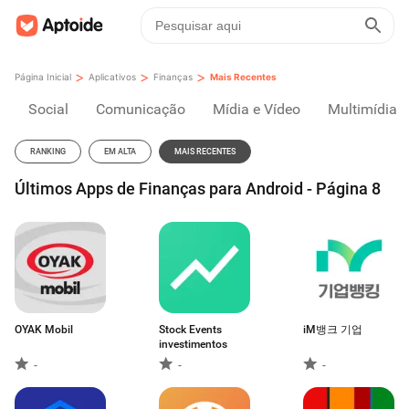
>
>
>
Página Inicial
Aplicativos
Finanças
Mais Recentes
Social
Comunicação
Mídia e Vídeo
Multimídia
RANKING
EM ALTA
MAIS RECENTES
Últimos Apps de Finanças para Android - Página 8
OYAK Mobil
Stock Events
iM뱅크 기업
investimentos
-
-
-