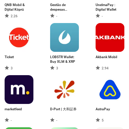
QNB Mobil &
Gestão de
UnelmaPay :
Dijital Köprü
despesas
Digital Wallet
pessoais
2.26
-
-
Ticket
LOBSTR Wallet:
Akbank Mobil
Buy XLM & XRP
3
3
2.94
marketfeed
D-Port | 大和証券
AstraPay
-
-
5