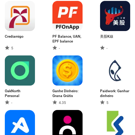
Crediamigo
PF Balance, UAN,
美股K線
EPF balance
5
-
-
OakNorth
Ganhe Dinheiro:
Paidwork: Ganhar
Personal
Grana Grátis
dinheiro
-
4.35
5