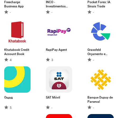
Freecharge
INCO -
Pocket Forex: IA
Business App
Investimentos
Sinais Trade
Coletivos
-
-
-
Khatabook Credit
RapiPay Agent
Grassfeld
Account Book
Orçamento e
finanças
4
3
-
Ощад
SAT Móvil
Banque Dupuy de
Parseval
5
-
-