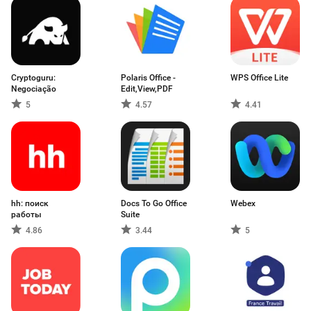
Cryptoguru:
Polaris Office -
WPS Office Lite
Negociação
Edit,View,PDF
5
4.57
4.41
hh: поиск
Docs To Go Office
Webex
работы
Suite
4.86
3.44
5