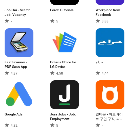
Job Hai - Search
Forex Tutorials
Workplace from
Job, Vacancy
Facebook
-
5
3.88
Fast Scanner -
Polaris Office for
حراج
PDF Scan App
LG Device
4.87
4.58
4.44
Google Ads
Jora Jobs - Job,
알바몬 - 아르바이
Employment
트 구인 구직, 파트
타임 매칭 플랫폼
4.82
5
-