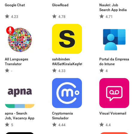
Google Chat
GlowRoad
Naukri: Job
Search App India
4.23
4.78
4.71
All Languages
sahibinden
Portal da Empresa
Translator
#AlSatKiralaKeşfet
do Intune
-
4.33
4
apna - Search
Cryptomania
Visual Voicemail
Job, Vacancy App
Simulador
5
4.44
4.4