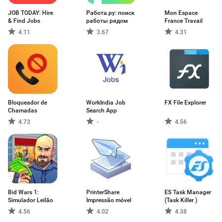
JOB TODAY: Hire
Работа.ру: поиск
Mon Espace
& Find Jobs
работы рядом
France Travail
4.11
3.67
4.31
Bloqueador de
WorkIndia Job
FX File Explorer
Chamadas
Search App
4.73
-
4.56
Bid Wars 1:
PrinterShare
ES Task Manager
Simulador Leilão
Impressão móvel
(Task Killer )
4.56
4.02
4.38