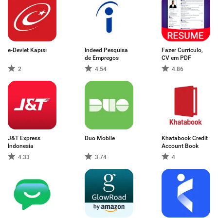
e-Devlet Kapısı
Indeed Pesquisa
Fazer Currículo,
de Empregos
CV em PDF
2
4.54
4.86
J&T Express
Duo Mobile
Khatabook Credit
Indonesia
Account Book
4.33
3.74
4