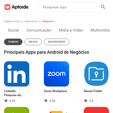
>
>
Página Inicial
Aplicativos
Negócios
Social
Comunicação
Mídia e Vídeo
Multimídia
RANKING
EM ALTA
MAIS RECENTES
Principais Apps para Android de Negócios
LinkedIn:
Zoom Workplace
Secure Folder
Pesquisa de
emprego
4.02
3.56
3.9