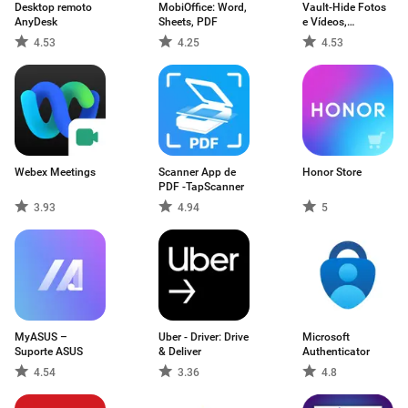
Desktop remoto
MobiOffice: Word,
Vault-Hide Fotos
AnyDesk
Sheets, PDF
e Vídeos,
Bloquear App
4.53
4.25
4.53
Webex Meetings
Scanner App de
Honor Store
PDF -TapScanner
3.93
4.94
5
MyASUS –
Uber - Driver: Drive
Microsoft
Suporte ASUS
& Deliver
Authenticator
4.54
3.36
4.8