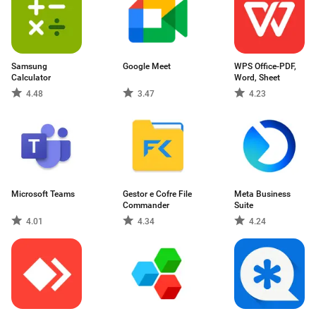
Samsung
Google Meet
WPS Office-PDF,
Calculator
Word, Sheet
4.48
3.47
4.23
Microsoft Teams
Gestor e Cofre File
Meta Business
Commander
Suite
4.01
4.34
4.24