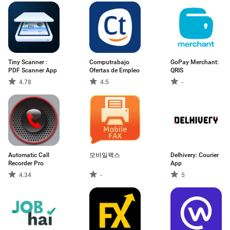
Tiny Scanner :
Computrabajo
GoPay Merchant:
PDF Scanner App
Ofertas de Empleo
QRIS
4.78
4.5
-
Automatic Call
모바일팩스
Delhivery: Courier
Recorder Pro
App
4.34
-
5