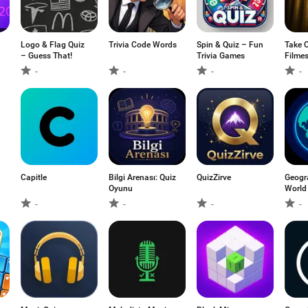
Logo & Flag Quiz
Trivia Code Words
Spin & Quiz – Fun
Take O
– Guess That!
Trivia Games
Filme
-
-
-
-
Capitle
Bilgi Arenası: Quiz
QuizZirve
Geogr
Oyunu
World
-
-
-
-