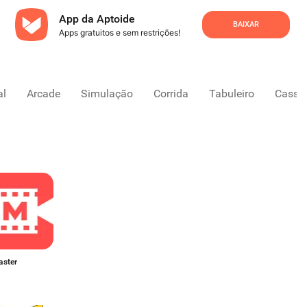
App da Aptoide
BAIXAR
Apps gratuitos e sem restrições!
al
Arcade
Simulação
Corrida
Tabuleiro
Cassi
aster