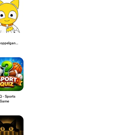
Doppelganger
Q - Sports
a Game