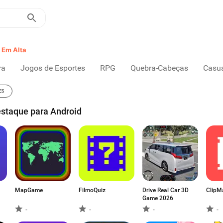
Em Alta
ra
Jogos de Esportes
RPG
Quebra-Cabeças
Casu
ES
estaque para Android
MapGame
FilmoQuiz
Drive Real Car 3D
ClipM
Game 2026
-
-
-
-