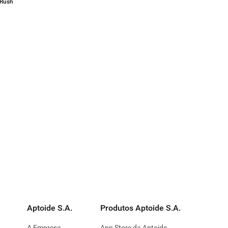
Rush
Aptoide S.A.
Produtos Aptoide S.A.
A Empresa
App Store da Aptoide