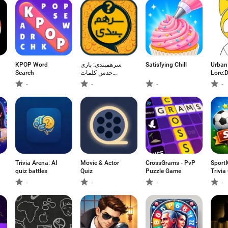
KPOP Word
سرهمبندی: بازی
Satisfying Chill
Urban
Search
حدس کلمات
Lore:
فارسی
Street
-
-
-
-
Trivia Arena: AI
Movie & Actor
CrossGrams - PvP
SportI
quiz battles
Quiz
Puzzle Game
Trivi
-
-
-
-