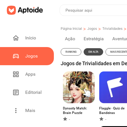
>
>
>
Página Inicial
Jogos
Trivialidades
Início
Ação
Estratégia
Aventu
RANKING
EM ALTA
MAIS RECENT
Jogos
Jogos de Trivialidades em D
Apps
Editorial
Dynasty Match:
Flaggle · Quiz de
Mais
Brain Puzzle
Bandeiras
-
-