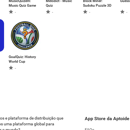
MusicQuizem:
Melodict - Music
Block Miner:
Guess
Music Quiz Game
Quiz
Sudoku Puzzle 3D
-
-
-
-
GoalQuiz: History
World Cup
-
ivos e plataforma de distribuição que
App Store da Aptoide
s uma plataforma global para
ar o mundo?
FAQs