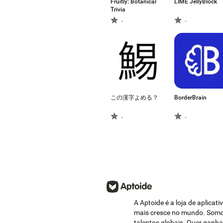
Fruitly: Botanical
LIME JellyBlock
Trivia
-
-
この漢字よめる？
BorderBrain
-
-
A Aptoide é a loja de aplicat
mais cresce no mundo. Somo
talentos globais. Quer ganh