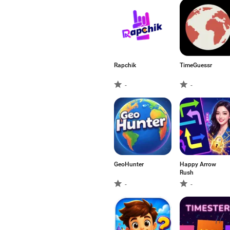
Rapchik
TimeGuessr
-
-
GeoHunter
Happy Arrow
Rush
-
-