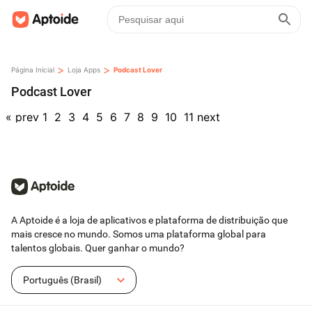
>
>
Página Inicial
Loja Apps
Podcast Lover
Podcast Lover
«
prev
1
2
3
4
5
6
7
8
9
10
11
next
A Aptoide é a loja de aplicativos e plataforma de distribuição que
mais cresce no mundo. Somos uma plataforma global para
talentos globais. Quer ganhar o mundo?
Português (Brasil)