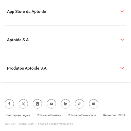
App Store da Aptoide
Aptoide S.A.
Produtos Aptoide S.A.
Informações Legais
Política de Cookies
Política de Privacidade
Denunciar DMCA
©2026 APTOIDE.COM. Todos os direitos reservados