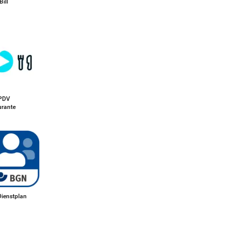
Bill
PDV
urante
ienstplan