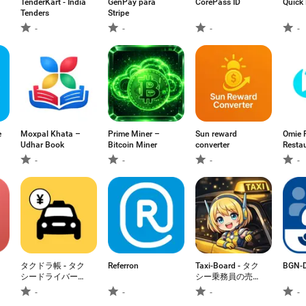
TenderKart - India
GenPay para
CorePass ID
Quick 
Tenders
Stripe
-
-
-
-
e
Moxpal Khata –
Prime Miner –
Sun reward
Omie 
Udhar Book
Bitcoin Miner
converter
Resta
-
-
-
-
タクドラ帳 - タク
Referron
Taxi-Board - タク
BGN-D
シードライバーの
シー乗務員の売上
売上・日報管理
管理アプリ
-
-
-
-
No1