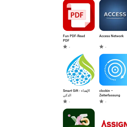
Fun PDF-Read
Access Network
PDF
-
-
Smart Gift - الإهداء
clockin –
الذكي
Zeiterfassung
-
-