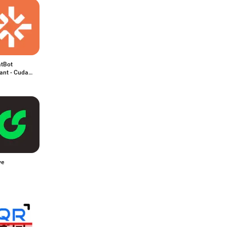
atBot
ant - Cuda
ve