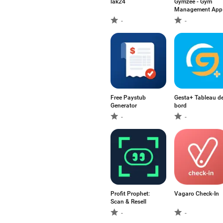
lak24
Gymzee - Gym
Management App
-
-
Free Paystub
Gesta+ Tableau d
Generator
bord
-
-
Profit Prophet:
Vagaro Check-In
Scan & Resell
-
-