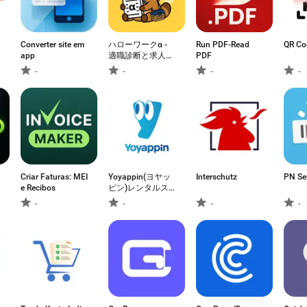
Converter site em
ハローワークα -
Run PDF-Read
QR Co
app
適職診断と求人検
PDF
索が無料&登録不
-
-
-
-
要で
Criar Faturas: MEI
Yoyappin(ヨヤッ
Interschutz
PN Sel
e Recibos
ピン)レンタルスペ
ース・貸し会議室
-
-
-
-