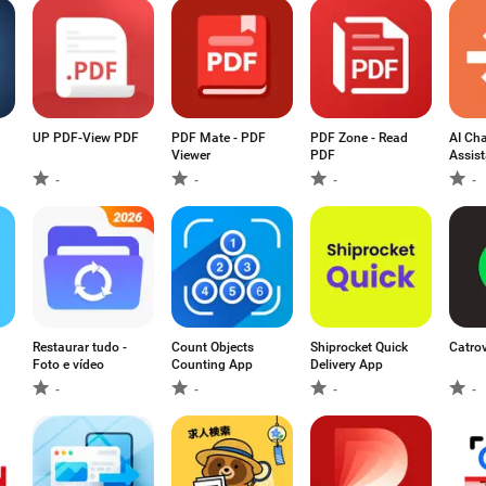
UP PDF-View PDF
PDF Mate - PDF
PDF Zone - Read
AI Ch
Viewer
PDF
Assist
AI
-
-
-
-
Restaurar tudo -
Count Objects
Shiprocket Quick
Catro
Foto e vídeo
Counting App
Delivery App
-
-
-
-