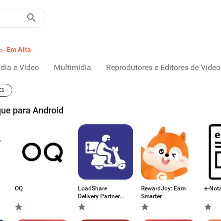
>
Em Alta
dia e Vídeo
Multimídia
Reprodutores e Editores de Vídeo
ES
ue para Android
OQ
LoadShare
RewardJoy: Earn
e-Not
Delivery Partner
Smarter
Job
-
-
-
-