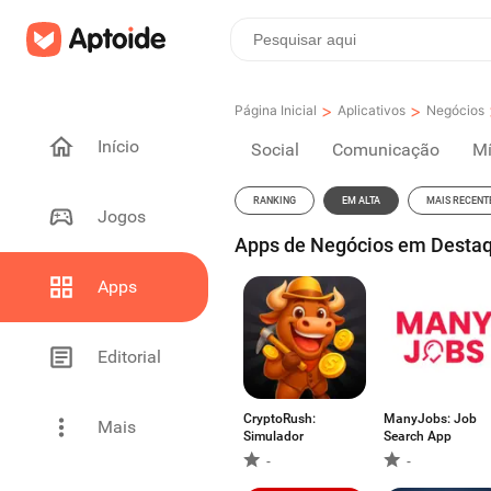
>
>
Página Inicial
Aplicativos
Negócios
Início
Social
Comunicação
Mí
RANKING
EM ALTA
MAIS RECENT
Jogos
Apps de Negócios em Destaq
Apps
Editorial
CryptoRush:
ManyJobs: Job
Mais
Simulador
Search App
-
-