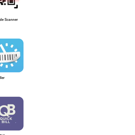
de Scanner
ler