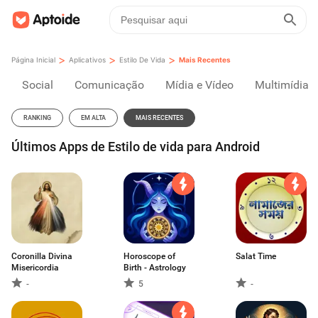
>
>
>
Página Inicial
Aplicativos
Estilo De Vida
Mais Recentes
Social
Comunicação
Mídia e Vídeo
Multimídia
RANKING
EM ALTA
MAIS RECENTES
Últimos Apps de Estilo de vida para Android
Coronilla Divina
Horoscope of
Salat Time
Misericordia
Birth - Astrology
-
5
-