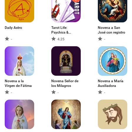
Daily Astro
Tarot Life:
Novena a San
Psychics &
José con registro
Healers
-
4.25
-
Novena a la
Novena Señor de
Novena a María
Virgen de Fátima
los Milagros
Auxiliadora
-
-
-