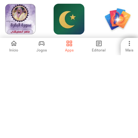
سورة البقرة بصوت
Muslim.BY
Prompt Gallery —
ماهر المعيقلي
AI Prompts
Início
Jogos
Apps
Editorial
Mais
-
-
-
TNTsimregistration.ph
طمأنينة –
Florence - Nurse
- Guide
قرآن،أذكار،أدعية،قبلة
Calendar
-
-
-