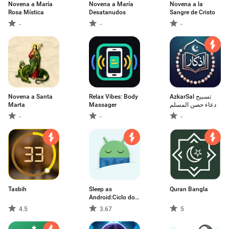
Novena a María
Novena a María
Novena a la
Rosa Mística
Desatanudos
Sangre de Cristo
-
-
-
Novena a Santa
Relax Vibes: Body
AzkarSal تسبيح
Marta
Massager
دعاء حصن المسلم
-
-
-
Tasbih
Sleep as
Quran Bangla
Android:Ciclo do
sono
4.5
3.67
5