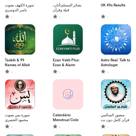
سورة الكهف بصوت
بصائر المسلم:أذان،
UK 49s Results
قبلة وقرآن
ياسر الدوسري
-
-
-
Tasbih & 99
Ezan Vakti Plus:
Astro Real: Talk to
Names of Allah
Ezan & Alarm
Astrologer
-
-
-
سورة يس بصوت
Calendário
منصور السالمي
محمود الحصري
Menstrual Cicle
قرآن كامل دون نت
-
-
-