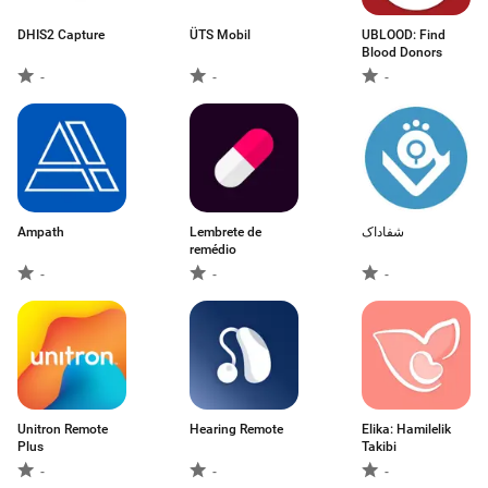
DHIS2 Capture
ÜTS Mobil
UBLOOD: Find
Blood Donors
-
-
-
Ampath
Lembrete de
شفاداک
remédio
-
-
-
Unitron Remote
Hearing Remote
Elika: Hamilelik
Plus
Takibi
-
-
-