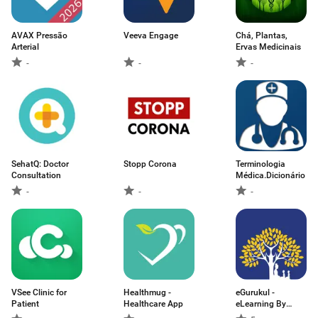
AVAX Pressão
Veeva Engage
Chá, Plantas,
Arterial
Ervas Medicinais
-
-
-
SehatQ: Doctor
Stopp Corona
Terminologia
Consultation
Médica.Dicionário
-
-
-
VSee Clinic for
Healthmug -
eGurukul -
Patient
Healthcare App
eLearning By
DBMCI