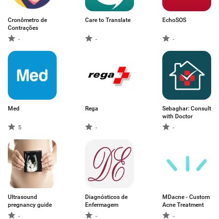
Cronômetro de
Care to Translate
EchoSOS
Contrações
-
-
-
Med
Rega
Sebaghar: Consult
with Doctor
5
-
-
Ultrasound
Diagnósticos de
MDacne - Custom
pregnancy guide
Enfermagem
Acne Treatment
-
-
-