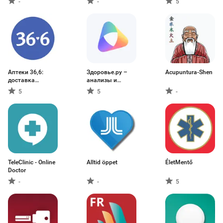
-
-
5
Аптеки 36,6:
Здоровье.ру –
Acupuntura-Shen
доставка
анализы и
лекарств
чекапы
5
5
-
TeleClinic - Online
Alltid öppet
ÉletMentő
Doctor
-
-
5