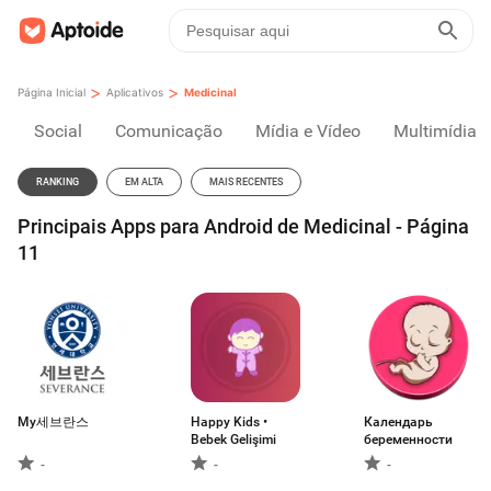
>
>
Página Inicial
Aplicativos
Medicinal
Social
Comunicação
Mídia e Vídeo
Multimídia
RANKING
EM ALTA
MAIS RECENTES
Principais Apps para Android de Medicinal - Página
11
My세브란스
Happy Kids •
Календарь
Bebek Gelişimi
беременности
-
-
-