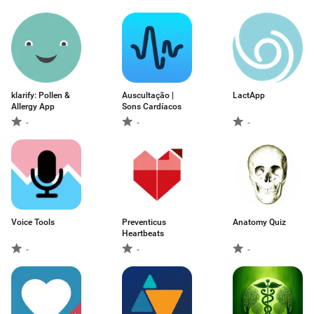
klarify: Pollen &
Auscultação |
LactApp
Allergy App
Sons Cardíacos
-
-
-
Voice Tools
Preventicus
Anatomy Quiz
Heartbeats
-
-
-