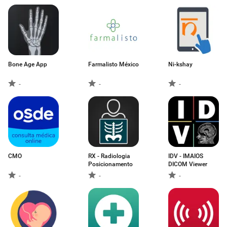
Bone Age App
Farmalisto México
Ni-kshay
-
-
-
CMO
RX - Radiologia
IDV - IMAIOS
Posicionamento
DICOM Viewer
-
-
-