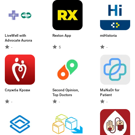
LiveWell with
Rexton App
miHistoria
Advocate Aurora
-
5
-
Служба Крови
Second Opinion,
MaNaDr for
Top Doctors
Patient
-
-
-