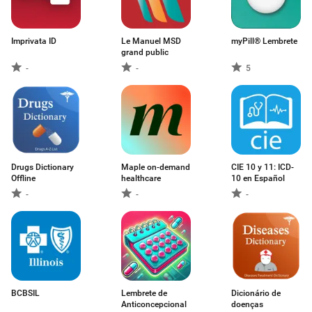
Imprivata ID
Le Manuel MSD
myPill® Lembrete
grand public
-
-
5
Drugs Dictionary
Maple on-demand
CIE 10 y 11: ICD-
Offline
healthcare
10 en Español
-
-
-
BCBSIL
Lembrete de
Dicionário de
Anticoncepcional
doenças