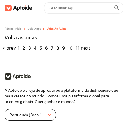
>
>
Página Inicial
Loja Apps
Volta Às Aulas
Volta às aulas
«
prev
1
2
3
4
5
6
7
8
9
10
11
next
A Aptoide é a loja de aplicativos e plataforma de distribuição que
mais cresce no mundo. Somos uma plataforma global para
talentos globais. Quer ganhar o mundo?
Português (Brasil)