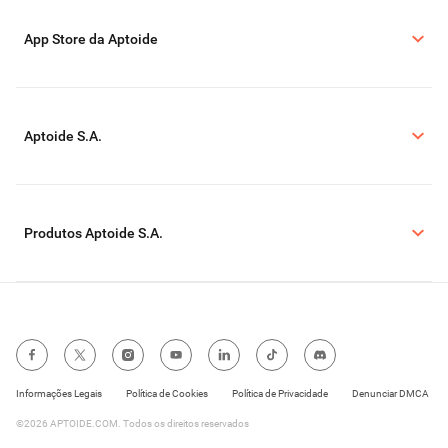
App Store da Aptoide
Aptoide S.A.
Produtos Aptoide S.A.
Informações Legais
Política de Cookies
Política de Privacidade
Denunciar DMCA
©2026 APTOIDE.COM. Todos os direitos reservados