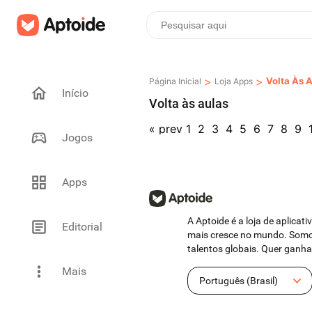
>
>
Volta Às 
Página Inicial
Loja Apps
Início
Volta às aulas
«
prev
1
2
3
4
5
6
7
8
9
Jogos
Apps
A Aptoide é a loja de aplicat
Editorial
mais cresce no mundo. Somo
talentos globais. Quer ganh
Mais
Português (Brasil)